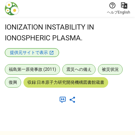
本文に飛ぶ
ヘルプ
English
IONIZATION INSTABILITY IN
IONOSPHERIC PLASMA.
提供元サイトで表示
福島第一原発事故 (2011)
震災への備え
被災状況
復興
収録:日本原子力研究開発機構図書館蔵書
メタデータ