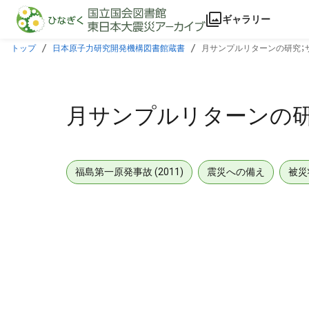
本文に飛ぶ
ギャラリー
トップ
日本原子力研究開発機構図書館蔵書
月サンプルリターンの研究；
月サンプルリターンの
福島第一原発事故 (2011)
震災への備え
被災
メタデータ