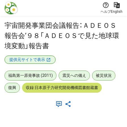
本文に飛ぶ
ヘルプ
English
宇宙開発事業団会議報告：ＡＤＥＯＳ
報告会’９８「ＡＤＥＯＳで見た地球環
境変動」報告書
提供元サイトで表示
福島第一原発事故 (2011)
震災への備え
被災状況
復興
収録:日本原子力研究開発機構図書館蔵書