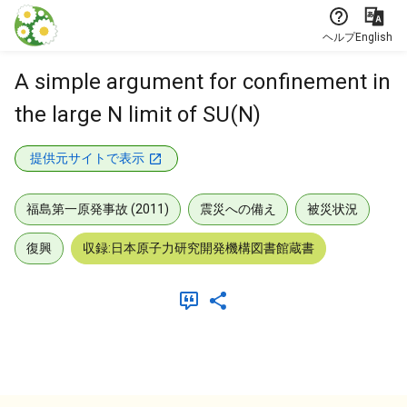
本文に飛ぶ
ヘルプ
English
A simple argument for confinement in
the large N limit of SU(N)
提供元サイトで表示
福島第一原発事故 (2011)
震災への備え
被災状況
復興
収録:日本原子力研究開発機構図書館蔵書
メタデータ