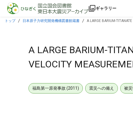
本文に飛ぶ
ギャラリー
トップ
日本原子力研究開発機構図書館蔵書
A LARGE BARIUM-TITANAT
A LARGE BARIUM-TITA
VELOCITY MEASUREME
福島第一原発事故 (2011)
震災への備え
被災