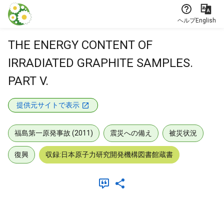
本文に飛ぶ
ヘルプ
English
THE ENERGY CONTENT OF
IRRADIATED GRAPHITE SAMPLES.
PART V.
提供元サイトで表示
福島第一原発事故 (2011)
震災への備え
被災状況
復興
収録:日本原子力研究開発機構図書館蔵書