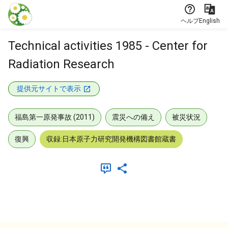
本文に飛ぶ
ヘルプ
English
Technical activities 1985 - Center for
Radiation Research
提供元サイトで表示
福島第一原発事故 (2011)
震災への備え
被災状況
復興
収録:日本原子力研究開発機構図書館蔵書
メタデータ