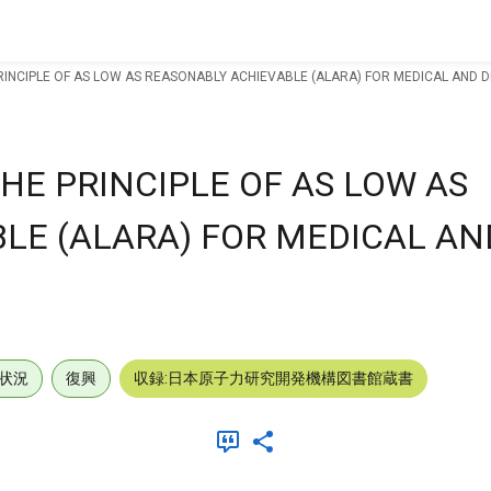
RINCIPLE OF AS LOW AS REASONABLY ACHIEVABLE (ALARA) FOR MEDICAL AND 
HE PRINCIPLE OF AS LOW AS
LE (ALARA) FOR MEDICAL AN
状況
復興
収録:日本原子力研究開発機構図書館蔵書