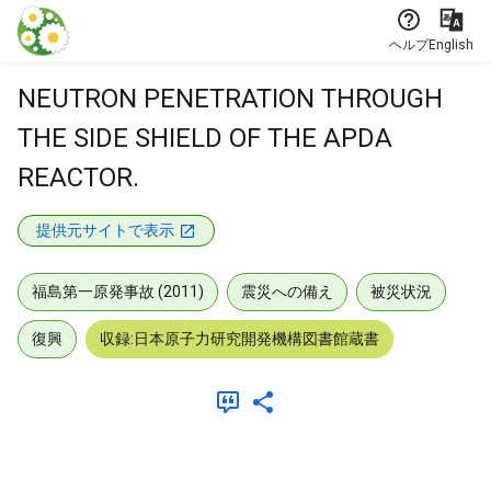
本文に飛ぶ
ヘルプ
English
NEUTRON PENETRATION THROUGH
THE SIDE SHIELD OF THE APDA
REACTOR.
提供元サイトで表示
福島第一原発事故 (2011)
震災への備え
被災状況
復興
収録:日本原子力研究開発機構図書館蔵書