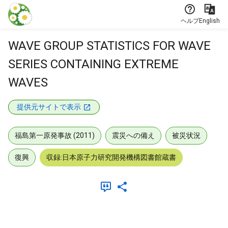
本文に飛ぶ
ヘルプ
English
WAVE GROUP STATISTICS FOR WAVE
SERIES CONTAINING EXTREME
WAVES
提供元サイトで表示
福島第一原発事故 (2011)
震災への備え
被災状況
復興
収録:日本原子力研究開発機構図書館蔵書