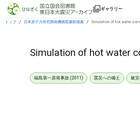
本文に飛ぶ
ギャラリー
トップ
日本原子力研究開発機構図書館蔵書
Simulation of hot water co
Simulation of hot water 
福島第一原発事故 (2011)
震災への備え
被災
メタデータ