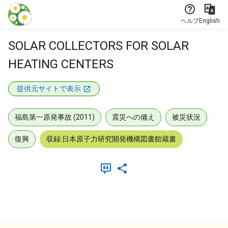
本文に飛ぶ
ヘルプ
English
SOLAR COLLECTORS FOR SOLAR
HEATING CENTERS
提供元サイトで表示
福島第一原発事故 (2011)
震災への備え
被災状況
復興
収録:日本原子力研究開発機構図書館蔵書
メタデータ