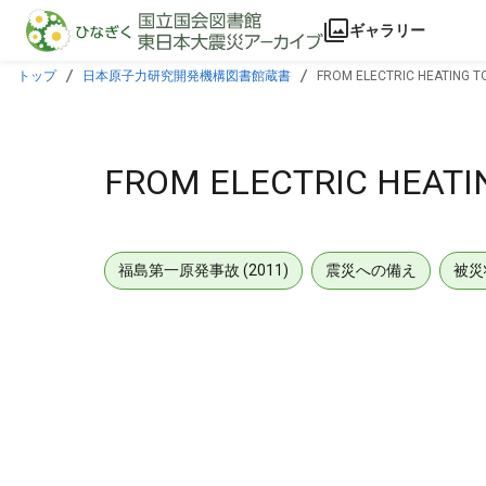
本文に飛ぶ
ギャラリー
トップ
日本原子力研究開発機構図書館蔵書
FROM ELECTRIC HEATING TO
FROM ELECTRIC HEATIN
福島第一原発事故 (2011)
震災への備え
被災
メタデータ