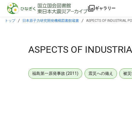
本文に飛ぶ
ギャラリー
トップ
日本原子力研究開発機構図書館蔵書
ASPECTS OF INDUSTRIAL P
ASPECTS OF INDUSTRI
福島第一原発事故 (2011)
震災への備え
被災
メタデータ