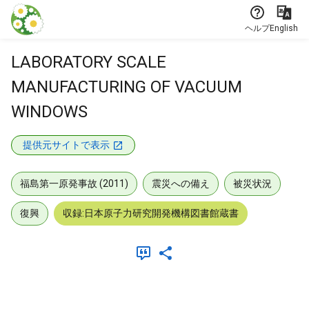
本文に飛ぶ
ヘルプ
English
LABORATORY SCALE
MANUFACTURING OF VACUUM
WINDOWS
提供元サイトで表示
福島第一原発事故 (2011)
震災への備え
被災状況
復興
収録:日本原子力研究開発機構図書館蔵書