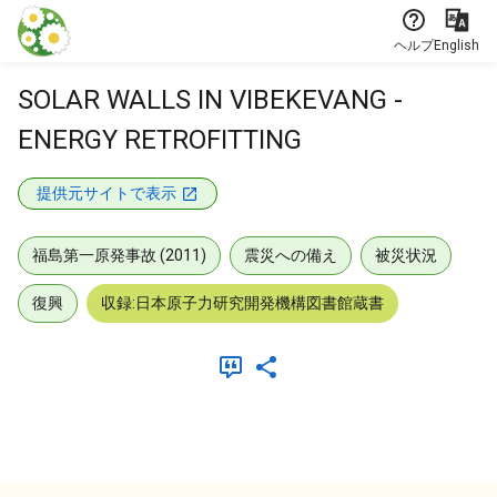
本文に飛ぶ
ヘルプ
English
SOLAR WALLS IN VIBEKEVANG -
ENERGY RETROFITTING
提供元サイトで表示
福島第一原発事故 (2011)
震災への備え
被災状況
復興
収録:日本原子力研究開発機構図書館蔵書
メタデータ