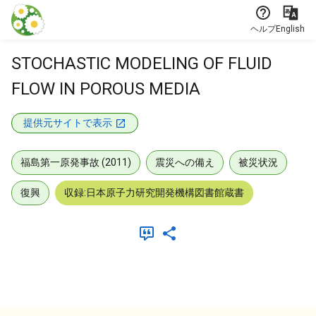
本文に飛ぶ
ヘルプ
English
STOCHASTIC MODELING OF FLUID
FLOW IN POROUS MEDIA
提供元サイトで表示
福島第一原発事故 (2011)
震災への備え
被災状況
復興
収録:日本原子力研究開発機構図書館蔵書
メタデータ