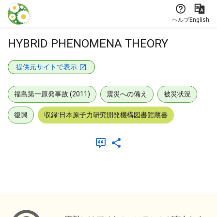
本文に飛ぶ
ヘルプ
English
HYBRID PHENOMENA THEORY
提供元サイトで表示
福島第一原発事故 (2011)
震災への備え
被災状況
復興
収録:日本原子力研究開発機構図書館蔵書
メタデータ