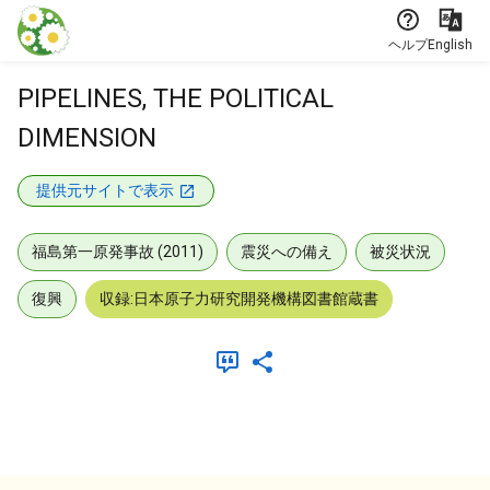
本文に飛ぶ
ヘルプ
English
PIPELINES, THE POLITICAL
DIMENSION
提供元サイトで表示
福島第一原発事故 (2011)
震災への備え
被災状況
復興
収録:日本原子力研究開発機構図書館蔵書
メタデータ