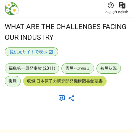
本文に飛ぶ
ヘルプ
English
WHAT ARE THE CHALLENGES FACING
OUR INDUSTRY
提供元サイトで表示
福島第一原発事故 (2011)
震災への備え
被災状況
復興
収録:日本原子力研究開発機構図書館蔵書
メタデータ