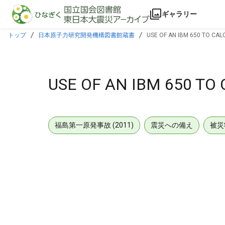
本文に飛ぶ
ギャラリー
トップ
日本原子力研究開発機構図書館蔵書
USE OF AN IBM 650 TO CA
USE OF AN IBM 650 T
福島第一原発事故 (2011)
震災への備え
被災
メタデータ