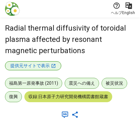
本文に飛ぶ
ヘルプ
English
Radial thermal diffusivity of toroidal
plasma affected by resonant
magnetic perturbations
提供元サイトで表示
福島第一原発事故 (2011)
震災への備え
被災状況
復興
収録:日本原子力研究開発機構図書館蔵書