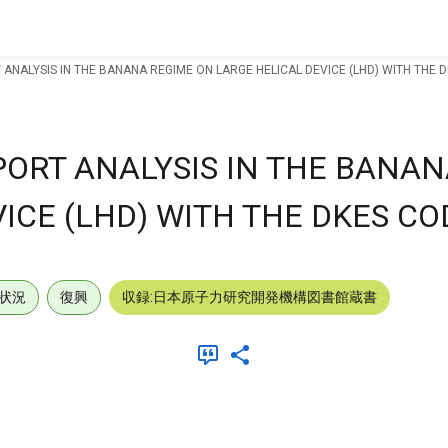
ANALYSIS IN THE BANANA REGIME ON LARGE HELICAL DEVICE (LHD) WITH THE 
ORT ANALYSIS IN THE BANAN
ICE (LHD) WITH THE DKES CO
状況
復興
収録:日本原子力研究開発機構図書館蔵書