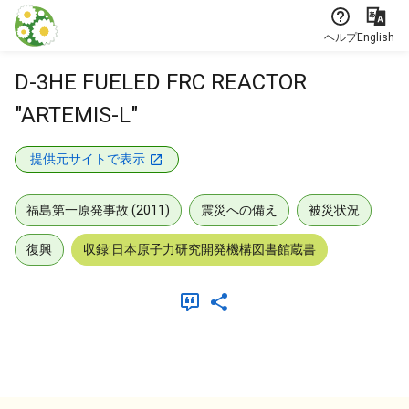
本文に飛ぶ
ヘルプ
English
D-3HE FUELED FRC REACTOR
"ARTEMIS-L"
提供元サイトで表示
福島第一原発事故 (2011)
震災への備え
被災状況
復興
収録:日本原子力研究開発機構図書館蔵書
メタデータ