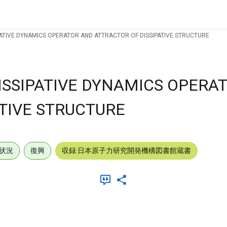
PATIVE DYNAMICS OPERATOR AND ATTRACTOR OF DISSIPATIVE STRUCTURE
ISSIPATIVE DYNAMICS OPERA
ATIVE STRUCTURE
状況
復興
収録:日本原子力研究開発機構図書館蔵書