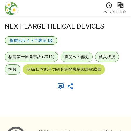
本文に飛ぶ
ヘルプ
English
NEXT LARGE HELICAL DEVICES
提供元サイトで表示
福島第一原発事故 (2011)
震災への備え
被災状況
復興
収録:日本原子力研究開発機構図書館蔵書
メタデータ