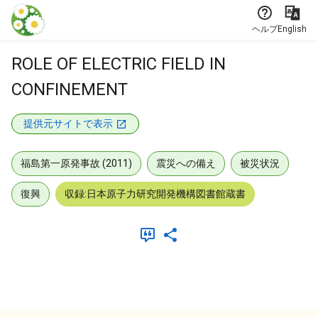
本文に飛ぶ
ヘルプ
English
ROLE OF ELECTRIC FIELD IN
CONFINEMENT
提供元サイトで表示
福島第一原発事故 (2011)
震災への備え
被災状況
復興
収録:日本原子力研究開発機構図書館蔵書
メタデータ