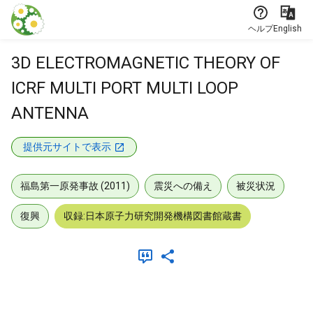
本文に飛ぶ
ヘルプ
English
3D ELECTROMAGNETIC THEORY OF
ICRF MULTI PORT MULTI LOOP
ANTENNA
提供元サイトで表示
福島第一原発事故 (2011)
震災への備え
被災状況
復興
収録:日本原子力研究開発機構図書館蔵書