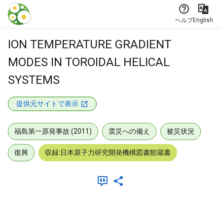
本文に飛ぶ
ヘルプ
English
ION TEMPERATURE GRADIENT
MODES IN TOROIDAL HELICAL
SYSTEMS
提供元サイトで表示
福島第一原発事故 (2011)
震災への備え
被災状況
復興
収録:日本原子力研究開発機構図書館蔵書