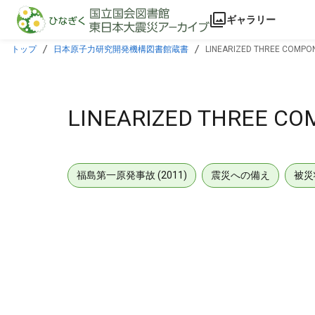
本文に飛ぶ
ギャラリー
トップ
日本原子力研究開発機構図書館蔵書
LINEARIZED THREE COMP
LINEARIZED THREE C
福島第一原発事故 (2011)
震災への備え
被災
メタデータ