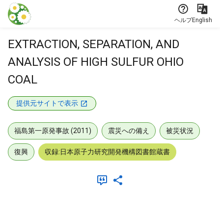
本文に飛ぶ
ヘルプ
English
EXTRACTION, SEPARATION, AND
ANALYSIS OF HIGH SULFUR OHIO
COAL
提供元サイトで表示
福島第一原発事故 (2011)
震災への備え
被災状況
復興
収録:日本原子力研究開発機構図書館蔵書