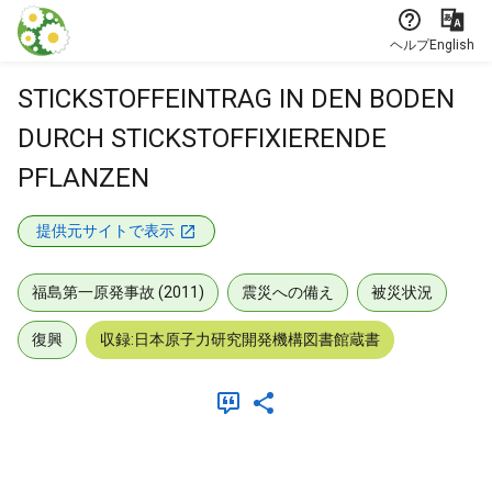
本文に飛ぶ
ヘルプ
English
STICKSTOFFEINTRAG IN DEN BODEN
DURCH STICKSTOFFIXIERENDE
PFLANZEN
提供元サイトで表示
福島第一原発事故 (2011)
震災への備え
被災状況
復興
収録:日本原子力研究開発機構図書館蔵書