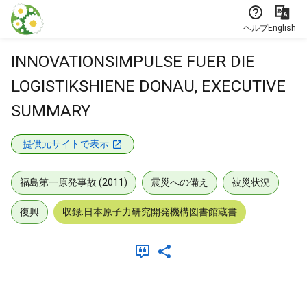
本文に飛ぶ
ヘルプ
English
INNOVATIONSIMPULSE FUER DIE
LOGISTIKSHIENE DONAU, EXECUTIVE
SUMMARY
提供元サイトで表示
福島第一原発事故 (2011)
震災への備え
被災状況
復興
収録:日本原子力研究開発機構図書館蔵書