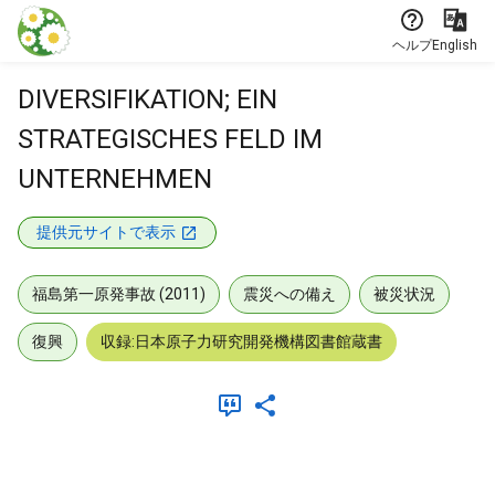
本文に飛ぶ
ヘルプ
English
DIVERSIFIKATION; EIN
STRATEGISCHES FELD IM
UNTERNEHMEN
提供元サイトで表示
福島第一原発事故 (2011)
震災への備え
被災状況
復興
収録:日本原子力研究開発機構図書館蔵書