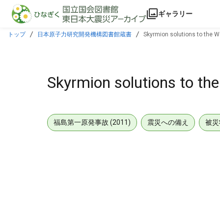
本文に飛ぶ
ギャラリー
トップ
日本原子力研究開発機構図書館蔵書
Skyrmion solutions to the 
Skyrmion solutions to t
福島第一原発事故 (2011)
震災への備え
被災
メタデータ