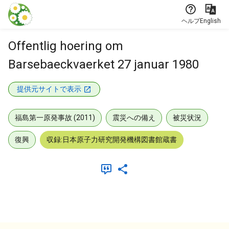
本文に飛ぶ
ヘルプ
English
Offentlig hoering om
Barsebaeckvaerket 27 januar 1980
提供元サイトで表示
福島第一原発事故 (2011)
震災への備え
被災状況
復興
収録:日本原子力研究開発機構図書館蔵書
メタデータ