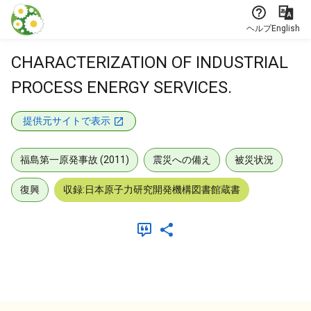
本文に飛ぶ
ヘルプ
English
CHARACTERIZATION OF INDUSTRIAL
PROCESS ENERGY SERVICES.
提供元サイトで表示
福島第一原発事故 (2011)
震災への備え
被災状況
復興
収録:日本原子力研究開発機構図書館蔵書
メタデータ