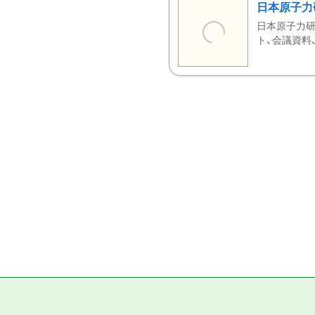
日本原子力
日本原子力研
ト、会議資料、