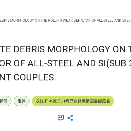
EBRIS MORPHOLOGY ON THE ROLLING WEAR BEHAVIOR OF ALL-STEEL AND SI(SU
ATE DEBRIS MORPHOLOGY ON 
R OF ALL-STEEL AND SI(SUB 3
NT COUPLES.
状況
復興
収録:日本原子力研究開発機構図書館蔵書