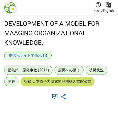
本文に飛ぶ
ヘルプ
English
DEVELOPMENT OF A MODEL FOR
MAAGING ORGANIZATIONAL
KNOWLEDGE.
提供元サイトで表示
福島第一原発事故 (2011)
震災への備え
被災状況
復興
収録:日本原子力研究開発機構図書館蔵書