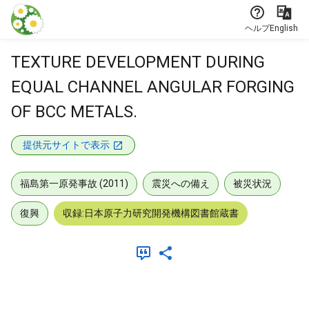
本文に飛ぶ
ヘルプ
English
TEXTURE DEVELOPMENT DURING
EQUAL CHANNEL ANGULAR FORGING
OF BCC METALS.
提供元サイトで表示
福島第一原発事故 (2011)
震災への備え
被災状況
復興
収録:日本原子力研究開発機構図書館蔵書