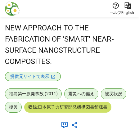
本文に飛ぶ
ヘルプ
English
NEW APPROACH TO THE
FABRICATION OF 'SMART' NEAR-
SURFACE NANOSTRUCTURE
COMPOSITES.
提供元サイトで表示
福島第一原発事故 (2011)
震災への備え
被災状況
復興
収録:日本原子力研究開発機構図書館蔵書