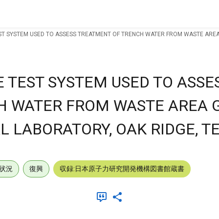
ST SYSTEM USED TO ASSESS TREATMENT OF TRENCH WATER FROM WASTE AREA 
 TEST SYSTEM USED TO ASSE
H WATER FROM WASTE AREA 
L LABORATORY, OAK RIDGE, T
状況
復興
収録:日本原子力研究開発機構図書館蔵書