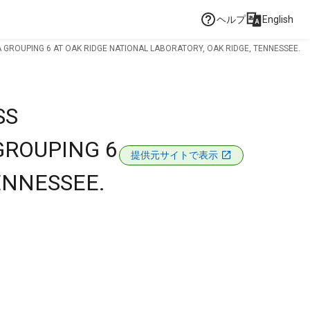
ヘルプ
English
GROUPING 6 AT OAK RIDGE NATIONAL LABORATORY, OAK RIDGE, TENNESSEE.
SS
GROUPING 6
提供元サイトで表示
ENNESSEE.