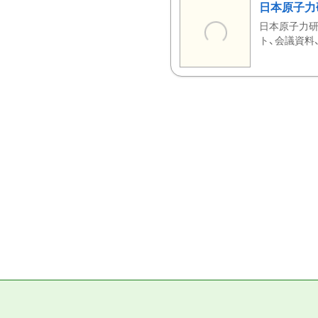
日本原子力
日本原子力研
ト、会議資料、