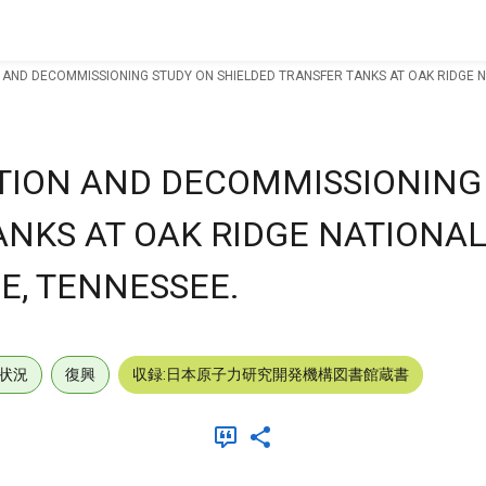
 AND DECOMMISSIONING STUDY ON SHIELDED TRANSFER TANKS AT OAK RIDGE N
TION AND DECOMMISSIONING
ANKS AT OAK RIDGE NATIONA
E, TENNESSEE.
状況
復興
収録:日本原子力研究開発機構図書館蔵書