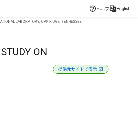
ヘルプ
English
ATIONAL LABORATORY, OAK RIDGE, TENNESSEE.
 STUDY ON
L
提供元サイトで表示