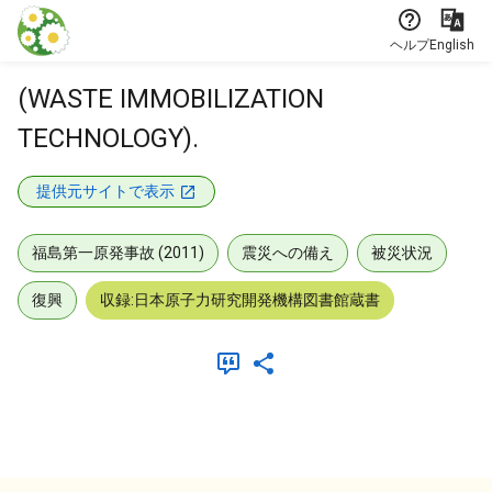
本文に飛ぶ
ヘルプ
English
(WASTE IMMOBILIZATION
TECHNOLOGY).
提供元サイトで表示
福島第一原発事故 (2011)
震災への備え
被災状況
復興
収録:日本原子力研究開発機構図書館蔵書
メタデータ