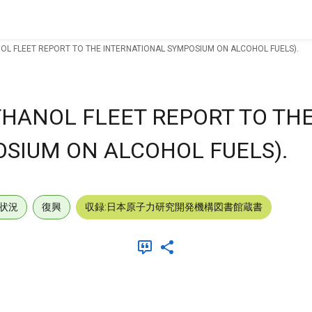
OL FLEET REPORT TO THE INTERNATIONAL SYMPOSIUM ON ALCOHOL FUELS).
THANOL FLEET REPORT TO TH
SIUM ON ALCOHOL FUELS).
状況
復興
収録:日本原子力研究開発機構図書館蔵書