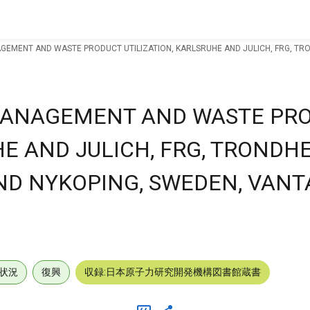
EMENT AND WASTE PRODUCT UTILIZATION, KARLSRUHE AND JULICH, FRG, TRON
MANAGEMENT AND WASTE PR
HE AND JULICH, FRG, TRONDHE
D NYKOPING, SWEDEN, VANT
状況
復興
収録:日本原子力研究開発機構図書館蔵書