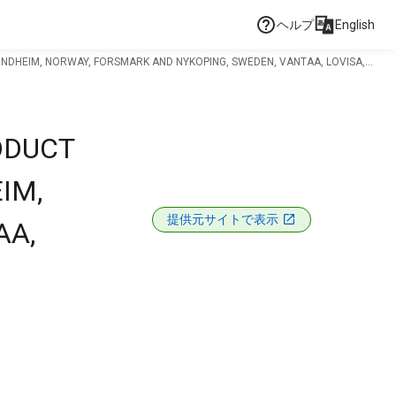
ヘルプ
English
DHEIM, NORWAY, FORSMARK AND NYKOPING, SWEDEN, VANTAA, LOVISA,...
ODUCT
IM,
提供元サイトで表示
AA,