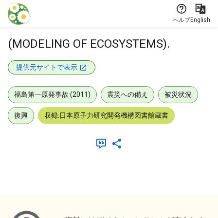
本文に飛ぶ
ヘルプ
English
(MODELING OF ECOSYSTEMS).
提供元サイトで表示
福島第一原発事故 (2011)
震災への備え
被災状況
復興
収録:日本原子力研究開発機構図書館蔵書
メタデータ