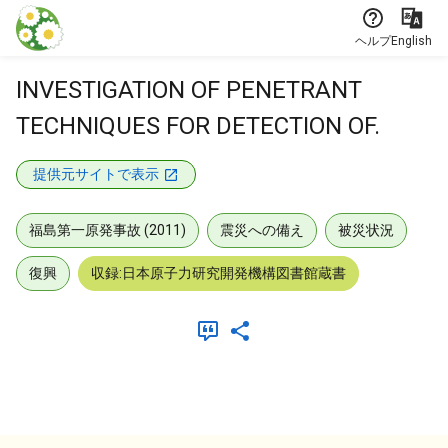
本文に飛ぶ
ヘルプ
English
INVESTIGATION OF PENETRANT
TECHNIQUES FOR DETECTION OF.
提供元サイトで表示
福島第一原発事故 (2011)
震災への備え
被災状況
復興
収録:日本原子力研究開発機構図書館蔵書
メタデータ