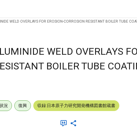
INIDE WELD OVERLAYS FOR EROSION-CORROSION RESISTANT BOILER TUBE COAT
ALUMINIDE WELD OVERLAYS F
ESISTANT BOILER TUBE COATI
状況
復興
収録:日本原子力研究開発機構図書館蔵書