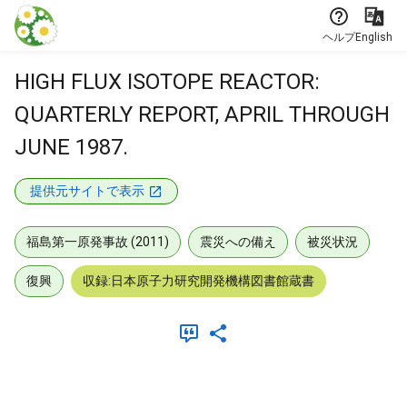
本文に飛ぶ
ヘルプ
English
HIGH FLUX ISOTOPE REACTOR:
QUARTERLY REPORT, APRIL THROUGH
JUNE 1987.
提供元サイトで表示
福島第一原発事故 (2011)
震災への備え
被災状況
復興
収録:日本原子力研究開発機構図書館蔵書